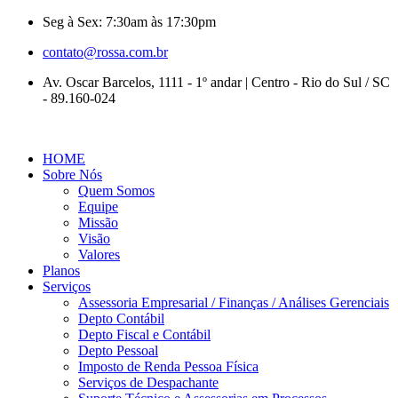
Seg à Sex: 7:30am às 17:30pm
contato@rossa.com.br
Av. Oscar Barcelos, 1111 - 1º andar | Centro - Rio do Sul / SC
- 89.160-024
HOME
Sobre Nós
Quem Somos
Equipe
Missão
Visão
Valores
Planos
Serviços
Assessoria Empresarial / Finanças / Análises Gerenciais
Depto Contábil
Depto Fiscal e Contábil
Depto Pessoal
Imposto de Renda Pessoa Física
Serviços de Despachante